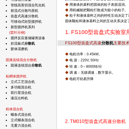
◆
用液体的基料把固体的粒子表面湿润。
管线高剪切混合乳化机
◆
用机械能把颗粒打散成为较小的粒子。
射流式分散均质机
◆
粒子和液体基料之间的特性互动决定了
齿盘式高速分散机
固体颗粒和液体基料之间的互动关系决定
可移动式轻型搅拌机
新型搅拌机系列
1. FS100型齿盘式实验
(桨叶示例)
搅拌反应釜储罐类设备
FS100型齿盘式高速
分散机
主要技
折流板式
分散机
胶体湿磨机
◆
电机功率：0.45kW。
固液连续混合分散机
◆
电 源：220V, 50Hz
固液连续混合
分散机
◆
转 速：0～8000转/分
◆
调 速：无级调速，数字显示。
粘稠体搅拌机
◆
电机可轻易升降
立式工艺混合机
多功能混合机
双行星混合机
液压出料机
粉体混合机
螺条式混合机
立式螺条混合机
2. TM010型齿盘式高速分散机
无重力混合机