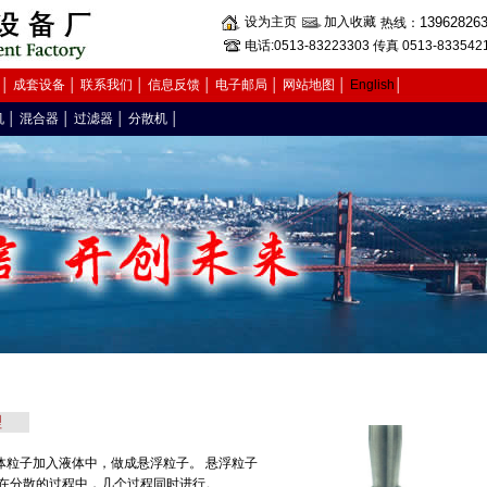
设为主页
加入收藏
13962826
热线：
电话:0513-83223303 传真 0513-833542
│
成套设备
│
联系我们
│
信息反馈
│
电子邮局
│
网站地图
│
English
│
机
│
混合器
│
过滤器
│
分散机
│
理
粒子加入液体中，做成悬浮粒子。 悬浮粒子
 在分散的过程中，几个过程同时进行。