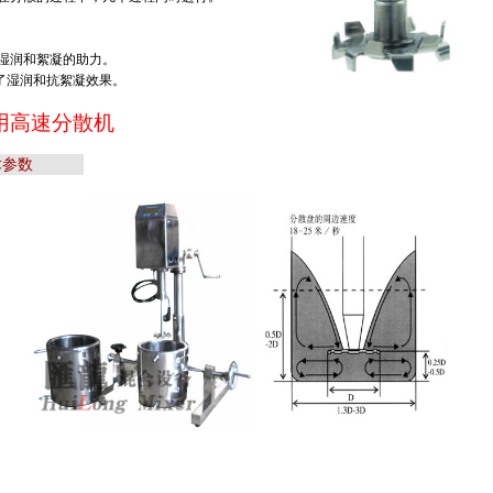
湿润和絮凝的助力。
了湿润和抗絮凝效果。
室用高速分散机
术参数