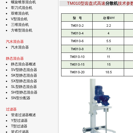
螺旋锥形混合机
TM010型齿盘式高速
分散机
技术参
犁刀式混合机
双锥混合机
V型混合机
三维混合机
方锥型混合机
汽水混合器
汽水混合器
静态混合器
静态混合器概述
SV型静态混合器
SK型静态混合器
SX型静态混合器
SL型静态混合器
SH型静态混合器
SN型分配器
过滤器
管道过滤器概述
Y型过滤器
T型过滤器
篮式过滤器