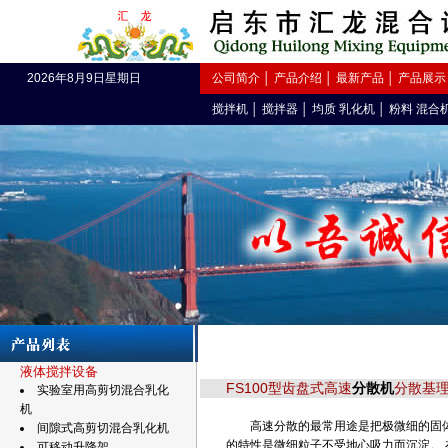
2026年8月9日星期日
公司简介
│
产品介绍
│
最新产品
│
产品展示
搅拌机
│
搅拌器
│
均质 乳化机
│
粉料 混合
液体搅拌设备
FS100型齿盘式高速
分散机
分散基
实验室用高剪切混合乳化
机
高速分散的最常用途是把极微细的固体
间隙式高剪切混合乳化机
的特性是微细粒子不受地心吸力而沉淀。
可移动升降架