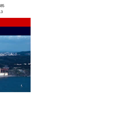
385
13