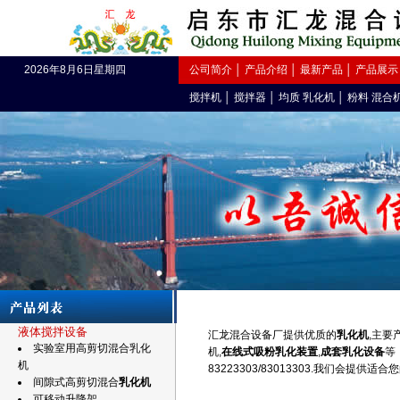
2026年8月6日星期四
公司简介
│
产品介绍
│
最新产品
│
产品展示
搅拌机
│
搅拌器
│
均质 乳化机
│
粉料 混合
液体搅拌设备
汇龙混合设备厂提供优质的
乳化机
,主要
实验室用高剪切混合乳化
机,
在线式吸粉乳化装置
,
成套乳化设备
等
机
83223303/83013303.我们会提供
间隙式高剪切混合
乳化机
可移动升降架