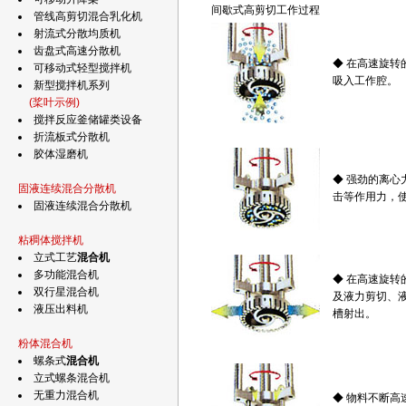
间歇式高剪切工作过程
管线高剪切混合乳化机
射流式分散均质机
齿盘式高速分散机
◆ 在高速旋
可移动式轻型搅拌机
吸入工作腔。
新型搅拌机系列
(桨叶示例)
搅拌反应釜储罐类设备
折流板式分散机
胶体湿磨机
◆ 强劲的离
固液连续混合分散机
击等作用力，
固液连续混合分散机
粘稠体搅拌机
立式工艺
混合机
多功能混合机
◆ 在高速旋转
双行星混合机
及液力剪切、
液压出料机
槽射出。
粉体混合机
螺条式
混合机
立式螺条混合机
无重力混合机
◆ 物料不断