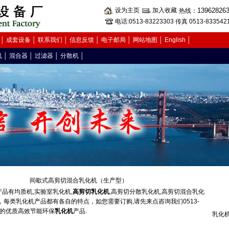
设为主页
加入收藏
13962826
热线：
电话:0513-83223303 传真 0513-833542
│
成套设备
│
联系我们
│
信息反馈
│
电子邮局
│
网站地图
│
English
│
机
│
混合器
│
过滤器
│
分散机
│
间歇式高剪切混合乳化机（生产型）
产品有均质机,实验室乳化机,
高剪切乳化机
,高剪切分散乳化机,高剪切混合乳化
，每类乳化机产品都有各自的特点，如您需要订购,请先来点咨询我们0513-
适合您的优质高效节能环保
乳化机
产品.
乳化