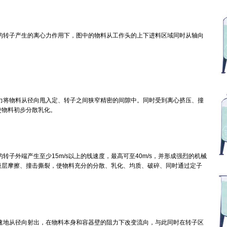
转的转子产生的离心力作用下，图中的物料从工作头的上下进料区域同时从轴向
心力将物料从径向甩入定、转子之间狭窄精密的间隙中。同时受到离心挤压、撞
使物料初步分散乳化。
的转子外端产生至少15m/s以上的线速度，最高可至40m/s，并形成强烈的机械
液层摩擦、撞击撕裂，使物料充分的分散、乳化、均质、破碎、同时通过定子
高速地从径向射出，在物料本身和容器壁的阻力下改变流向，与此同时在转子区