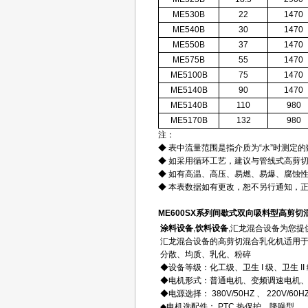
ME530B
22
1470
ME540B
30
1470
ME550B
37
1470
ME575B
55
1470
ME5100B
75
1470
ME5140B
90
1470
ME5140B
110
980
ME5170B
132
980
注：
◆ 表中流量范围是指介质为“水”时测定的
◆ 如采用循环工艺，建议与管线式高剪
◆ 如有高温、高压、易燃、易爆、腐蚀
◆ 本表数据如有更改，恕不另行通知，
ME600SX系列间歇式双向吸料型高剪切
涂料设备
,
饮料设备
,汇龙混合设备为您提
汇龙混合设备的高剪切混合乳化机适用于批
分散、均质、乳化、粉碎
◆设备等级：化工级、卫生 I 级、卫生 II
◆电机形式：普通电机、变频调速电机
◆电源选择： 380V/50HZ 、 220V/60HZ
◆电机选配件： PTC 热保护、降噪型