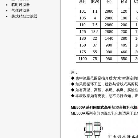
系列
(KW)
分)
径B
C
临时过滤器
气体过滤器
101
1.1
2880
120
袋式精细过滤器
105
4
2880
190
110
7.5
2880
200
1
125
18.5
2880
230
1
130
22
1440
280
1
150
37
980
405
1
175
55
980
460
2
1100
75
980
550
2
注：
◆ 表中流量范围是指介质为“水”时测定的
◆ 如采用循环工艺，建议与管线式高剪
◆ 如有高温、高压、易燃、易爆、腐蚀
◆ 本表数据如有更改，恕不另行通知，
ME500A系列间歇式高剪切混合机乳化机
ME500A系列高剪切混合乳化机适用