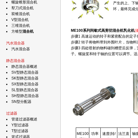
螺旋锥形混合机
产生的上、下
犁刀式混合机
环，最终完成
双锥混合机
V型混合机
三维混合机
ME100系列间歇式高剪切混合机乳化机
(
方锥型
混合机
步骤1 高速运动的转子和紧密配合的定
步骤2 转子将物料带到外围叶片，当物
汽水混合器
步骤3 四处喷射的物料碰到槽壁后反弹
汽水混合器
子。螺旋桨和转子轴的位置可以调节。适
静态混合器
静态混合器概述
SV型静态混合器
SK型静态混合器
SX型静态混合器
SL型静态混合器
SH型静态混合器
SN型分配器
过滤器
管道过滤器概述
Y型过滤器
T型过滤器
ME100
功率
速度(转/
法兰直
轴
篮式过滤器