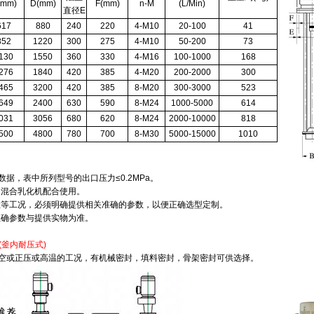
(mm)
D(mm)
F(mm)
n-M
(L/Min)
直径E
617
880
240
220
4-M10
20-100
41
852
1220
300
275
4-M10
50-200
73
130
1550
360
330
4-M16
100-1000
168
276
1840
420
385
4-M20
200-2000
300
465
3200
420
385
8-M20
300-3000
523
649
2400
630
590
8-M24
1000-5000
614
031
3056
680
620
8-M24
2000-10000
818
500
4800
780
700
8-M30
5000-15000
1010
数据，表中所列型号的出口压力≤0.2MPa。
切混合乳化机配合使用。
性等工况，必须明确提供相关准确的参数，以便正确选型定制。
正确参数与提供实物为准。
(
釜内耐压式
)
于真空或正压或高温的工况，有机械密封，填料密封，骨架密封可供选择。