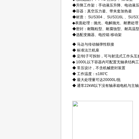
◆升降工作架：手动液压升降、电动液
◆容器：真空压力釜、带夹套加热釜
◆材质： SUS304 、SUS316L 、SUS31
◆表面处理：抛光、电解抛光、耐磨处理
◆密封：耐颗粒型、耐腐蚀型、耐高温
◆选配变频器、电控箱 移动架
◆ 马达与传动轴弹性联接
◆ 标准法兰机座
◆ 定/转子可拆卸，可与射流式工作头互
◆ 1000L以下容器内可配置无轴承结构
◆ 常压设计，不含机械密封装置
◆ 工作温度：≤180℃
◆ 最大处理量可达20000L/批
◆ 通常22kW以下没有轴承箱电机与主