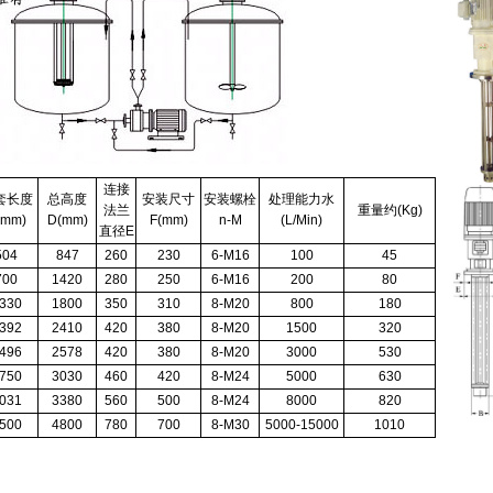
连接
套长度
总高度
安装尺寸
安装螺栓
处理能力水
法兰
重量约(Kg)
(mm)
D(mm)
F(mm)
n-M
(L/Min)
直径E
504
847
260
230
6-M16
100
45
700
1420
280
250
6-M16
200
80
330
1800
350
310
8-M20
800
180
392
2410
420
380
8-M20
1500
320
496
2578
420
380
8-M20
3000
530
750
3030
460
420
8-M24
5000
630
031
3380
560
500
8-M24
8000
820
500
4800
780
700
8-M30
5000-15000
1010