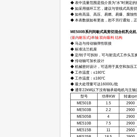
◆ 表中流量范围是指介质为“水”时测定的
◆ 如采用循环工艺，建议与管线式高剪
◆ 如有高温、高压、易燃、易爆、腐蚀
◆ 本表数据如有更改，恕不另行通知，
ME500B系列间歇式高剪切混合机乳化机
(
釜内耐压式
)单轴 双向吸料 结构
◆ 马达与传动轴弹性联接
◆ 标准法兰机座
◆ 定/转子可拆卸，可与射流式工作头互
◆ 传动轴可加长设计
◆ 机械密封设计，可适用于真空和加压
◆ 工作温度：≤180℃
◆ 工作温度：≤180℃
◆ 最大处理量可达16000L/批
◆ 通常22kW以下没有轴承箱电机与主轴
型号
功率KW
转速rp
ME501B
1.5
2900
ME503B
2.2
2900
ME505B
4
2900
ME510B
7.5
2900
ME515B
11
2900
ME525B
18.5
2900