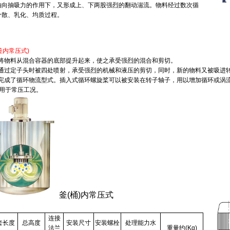
轴向抽吸力的作用下，又形成上、下两股强烈的翻动湍流。物料经过数次循
分散、乳化、均质过程。
釜内常压式
)
子将物料从混合容器的底部提升起来，使之承受强烈的混合和剪切。
料通过定子头时被四处喷射，承受强烈的机械和液压的剪切，同时，新的物料又被吸进
，完成了循环物流型式。插入式循环螺旋桨可以被安装在转子轴子，用以增加循环或涡
用于常压工况。
釜(桶)内常压式
连接
套长度
总高度
安装尺寸
安装螺栓
处理能力水
法兰
重量约(Kg)