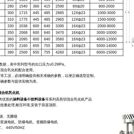
280
1540
360
415
2590
8Xф20
800-2000
300
1715
445
485
2885
12Xф23
1000-3000
310
1775
445
485
2965
12Xф23
1500-5000
330
2038
600
640
3395
16Xф23
2000-8000
350
2068
600
640
3470
16Xф23
3000-10000
360
2095
600
640
3560
16Xф23
4000-12000
370
2160
650
755
3805
16Xф23
5000-14000
380
2500
650
755
4260
16Xф23
6000-15000
数据，表中所列型号的出口压力≤0.2MPa。
切混合乳化机配合使用。
性等工况，必须明确提供相关准确的参数，以便正确选型定制。
正确参数与提供实物为准。
混合机乳化机
供优质的
涂料设备
和
饮料设备
等系列高剪切混合乳化机产品
量处理,耐压环境,安装于容器顶部.
 级、无菌级
、双速电机、防爆电机、变频防爆电机
 、 440V/50HZ