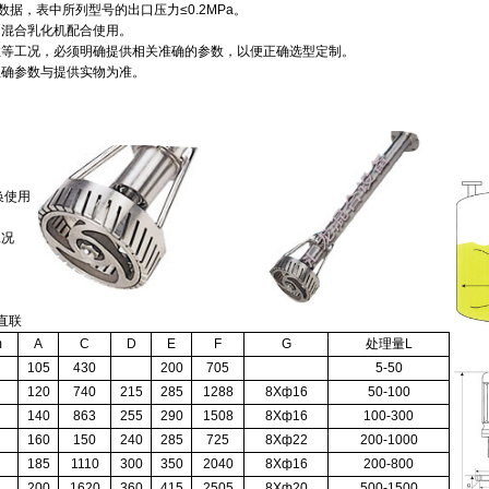
数据，表中所列型号的出口压力≤0.2MPa。
切混合乳化机配合使用。
性等工况，必须明确提供相关准确的参数，以便正确选型定制。
正确参数与提供实物为准。
换使用
工况
直联
m
A
C
D
E
F
G
处理量L
105
430
200
705
5-50
120
740
215
285
1288
8Xф16
50-100
140
863
255
290
1508
8Xф16
100-300
160
150
240
285
725
8Xф22
200-1000
185
1110
300
350
2040
8Xф16
200-800
200
1620
360
415
2505
8Xф20
500-1500