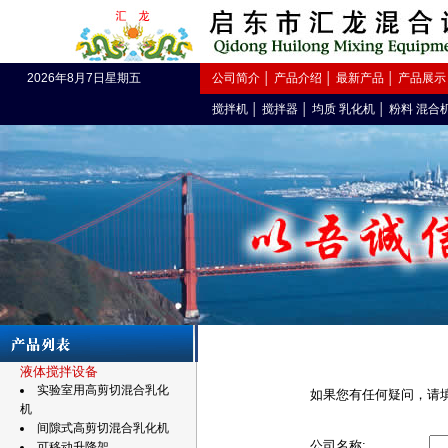
2026年8月7日星期五
公司简介
│
产品介绍
│
最新产品
│
产品展示
搅拌机
│
搅拌器
│
均质 乳化机
│
粉料 混合
液体搅拌设备
实验室用高剪切混合乳化
如果您有任何疑问，请
机
间隙式高剪切混合乳化机
公司名称:
可移动升降架