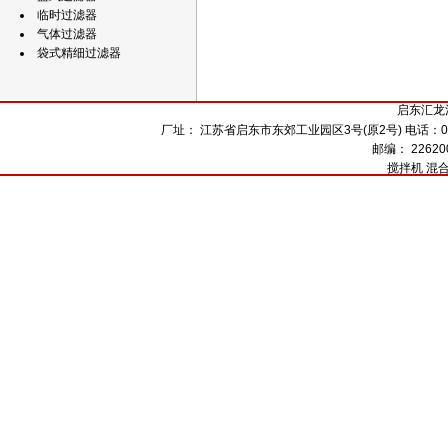
临时过滤器
气体过滤器
袋式精细过滤器
启东汇龙
厂址： 江苏省启东市东郊工业园区3号(原2号) 电话：0513-8
邮编： 226200 
搅拌机
混