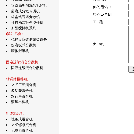
管线高剪切混合乳化机
你的电话：
射流式分散均质机
您的E-Mail:
齿盘式高速分散机
主 题:
可移动式轻型搅拌机
新型搅拌机系列
(桨叶示例)
搅拌反应釜储罐类设备
内 容:
折流板式分散机
胶体湿磨机
固液连续混合分散机
固液连续混合分散机
粘稠体搅拌机
立式工艺混合机
多功能混合机
双行星混合机
液压出料机
粉体混合机
螺条式混合机
立式螺条混合机
无重力混合机