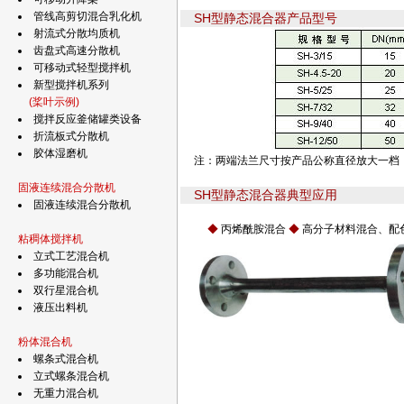
管线高剪切混合乳化机
SH型静态混合器产品型号
射流式分散均质机
齿盘式高速分散机
可移动式轻型搅拌机
新型搅拌机系列
(桨叶示例)
搅拌反应釜储罐类设备
折流板式分散机
胶体湿磨机
注：两端法兰尺寸按产品公称直径放大一档
固液连续混合分散机
SH型静态混合器典型应用
固液连续混合分散机
◆
丙烯酰胺混合
◆
高分子材料混合、配
粘稠体搅拌机
立式工艺混合机
多功能混合机
双行星混合机
液压出料机
粉体混合机
螺条式混合机
立式螺条混合机
无重力混合机