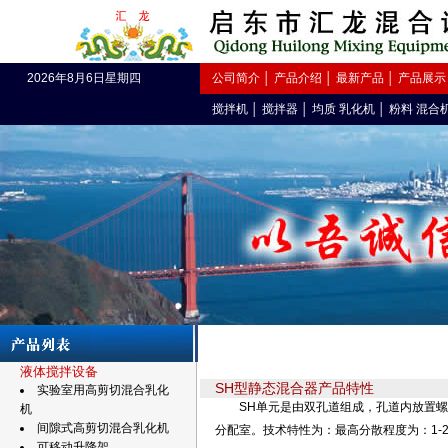
2026年8月6日星期四
公司简介
│
产品介绍
│
最新产品
│
产品展示
搅拌机
│
搅拌器
│
均质 乳化机
│
粉料 混合
液体搅拌设备
SH型静态混合器产品特性
实验室用高剪切混合乳化
SH单元是由双孔道组成，孔道内放置螺旋
机
间隙式高剪切混合乳化机
分配室。技术特性为：最高分散程度为：1-
可移动升降架