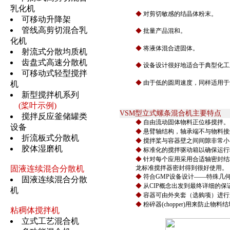
乳化机
◆
对剪切敏感的结晶体粉末。
可移动升降架
管线高剪切混合乳
◆
批量产品混和。
化机
◆
将液体混合进固体。
射流式分散均质机
齿盘式高速分散机
◆
设备设计很好地适合于典型化工
可移动式轻型搅拌
◆
由于低的圆周速度，同样适用于
机
新型搅拌机系列
(桨叶示例)
VSM型立式螺条混合机主要特点
搅拌反应釜储罐类
◆
自由流动固体物料正位移搅拌。
设备
◆
悬臂轴结构，轴承端不与物料接
折流板式分散机
◆
搅拌桨与容器壁之间间隙非常小
胶体湿磨机
◆
标准化的搅拌驱动箱以确保运行
◆
针对每个应用采用合适轴密封结
固液连续混合分散机
龙标准搅拌器密封得到很好使用。
◆
符合GMP设备设计——特殊几
固液连续混合分散
◆
从CIP概念出发到最终详细的
机
◆
容器可由外夹套（选购项）进行
◆
粉碎器(chopper)用来防止物料
粘稠体搅拌机
立式工艺混合机