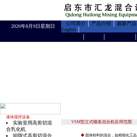
公司简介
│
产品介绍
│
最新产品
2026年8月9日星期日
English
│
搅拌机
│
搅拌器
│
均质 乳化机
液体搅拌设备
VSM型立式螺条混合机应用范围
实验室用高剪切混
合乳化机
间隙式高剪切混合
◆
固体粉料的混合，如精细化工品