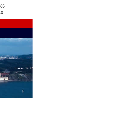
385
13