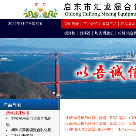
2026年8月7日星期五
公司简介
│
产品介绍
│
最新产品
│
产品展示
搅拌机
│
搅拌器
│
均质 乳化机
│
粉料 混合
液体搅拌设备
(1)正向流锥形临时过滤器（SBC-I型）（DN25～
实验室用高剪切混合乳化
(2)反向流锥形临时过滤器（SBC-II型）（DN25
机
(3)平底临时过滤器(SBC-III型）（DN25～600,
间隙式高剪切混合乳化机
可移动升降架