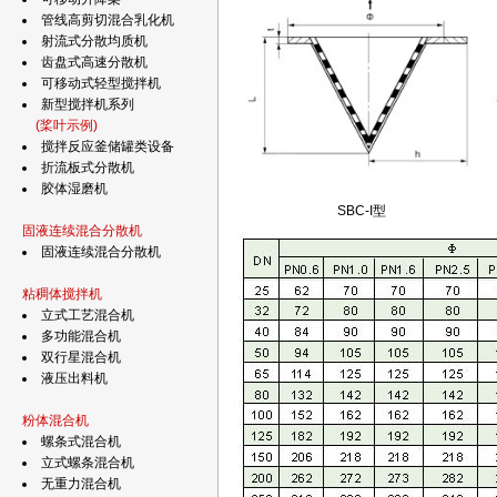
管线高剪切混合乳化机
射流式分散均质机
齿盘式高速分散机
可移动式轻型搅拌机
新型搅拌机系列
(桨叶示例)
搅拌反应釜储罐类设备
折流板式分散机
胶体湿磨机
SBC-I型
固液连续混合分散机
固液连续混合分散机
粘稠体搅拌机
立式工艺混合机
多功能混合机
双行星混合机
液压出料机
粉体混合机
螺条式混合机
立式螺条混合机
无重力混合机