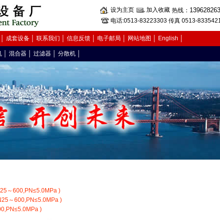
设为主页
加入收藏
13962826
热线：
电话:0513-83223303 传真 0513-833542
│
成套设备
│
联系我们
│
信息反馈
│
电子邮局
│
网站地图
│
English
│
机
│
混合器
│
过滤器
│
分散机
│
600,PN≤5.0MPa )
～600,PN≤5.0MPa )
PN≤5.0MPa )