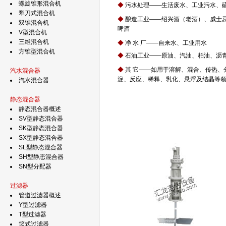
螺旋锥形混合机
◆
污水处理——生活废水、工业污水、
犁刀式混合机
◆
酿造工业——绍兴酒（老酒）、威士
双锥混合机
啤酒
V型混合机
三维混合机
◆
净 水 厂——自来水、工业用水
方锥型混合机
◆
石油工业——原油、汽油、柏油、沥
◆
其 它——如用于溶解、混合、传热、
汽水混合器
淀、反应、稀释、乳化、悬浮及结晶等
汽水混合器
静态混合器
静态混合器概述
SV型静态混合器
SK型静态混合器
SX型静态混合器
SL型静态混合器
SH型静态混合器
SN型分配器
过滤器
管道过滤器概述
Y型过滤器
T型过滤器
篮式过滤器