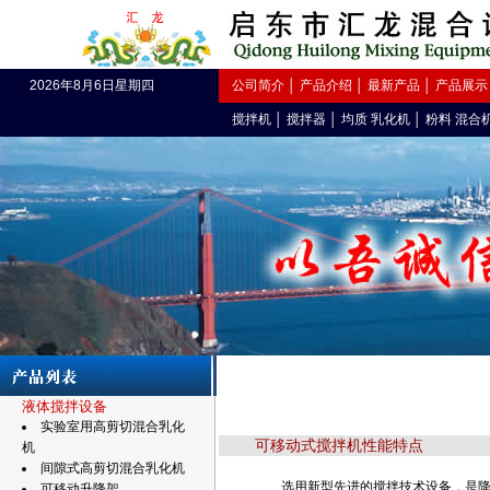
2026年8月6日星期四
公司简介
│
产品介绍
│
最新产品
│
产品展示
搅拌机
│
搅拌器
│
均质 乳化机
│
粉料 混合
液体搅拌设备
实验室用高剪切混合乳化
可移动式搅拌机性能特点
机
间隙式高剪切混合乳化机
选用新型先进的搅拌技术设备，是
可移动升降架