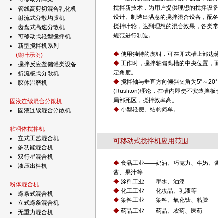
搅拌新技术，为用户提供理想的搅拌设
管线高剪切混合乳化机
设计、制造出满意的搅拌混合设备，配
射流式分散均质机
搅拌叶轮，达到理想的混合效果，各类
齿盘式高速分散机
规范进行制造。
可移动式轻型搅拌机
新型搅拌机系列
◆
使用独特的虎钳，可在开式槽上部边
(桨叶示例)
◆
工作时，搅拌轴偏离槽的中央位置，
搅拌反应釜储罐类设备
定角度。
折流板式分散机
◆
搅拌轴与垂直方向倾斜夹角为5°～20
胶体湿磨机
(Rushton)理论，在槽内即使不安装
局部死区，搅拌效率高。
固液连续混合分散机
◆
小型轻便、结构简单。
固液连续混合分散机
粘稠体搅拌机
立式工艺混合机
可移动式搅拌机应用范围
多功能混合机
双行星混合机
◆
食品工业——奶油、巧克力、牛奶、
液压出料机
酱、果汁等
◆
涂料工业——墨水、油漆
粉体混合机
◆
化工工业——化妆品、乳液等
螺条式混合机
◆
染料工业——染料、氧化钛、粘胶
立式螺条混合机
◆
药品工业——药品、农药、医药
无重力混合机