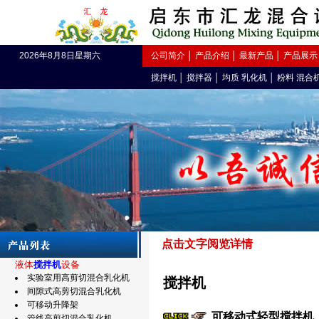
2026年8月8日星期六
公司简介
│
产品介绍
│
最新产品
│
产品展示
搅拌机
│
搅拌器
│
均质 乳化机
│
粉料 混合
点击文字阅览
详情
液体
搅拌机
设备
实验室用高剪切混合乳化机
搅拌机
间隙式高剪切混合乳化机
可移动升降架
可移动式轻型搅拌机
管线高剪切混合乳化机