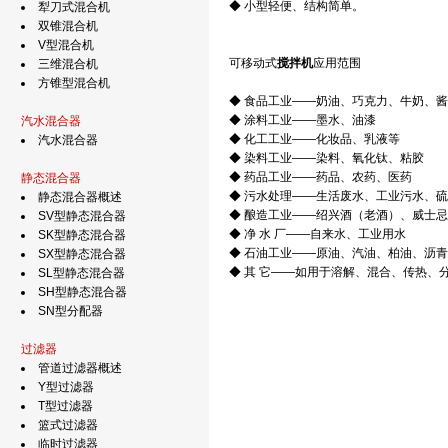
◆ 小型轻便、结构简单。
犁刀式混合机
双锥混合机
V型混合机
可移动式
搅拌机
应用范围
三维混合机
方锥型混合机
◆ 食品工业——奶油、巧克力、牛奶、酱
◆ 涂料工业——墨水、油漆
汽水混合器
◆ 化工工业——化妆品、乳液等
汽水混合器
◆ 染料工业——染料、氧化钛、粘胶
◆ 药品工业——药品、农药、医药
静态混合器
◆ 污水处理——生活废水、工业污水、
静态混合器概述
◆ 酿造工业——绍兴酒（老酒）、威士忌
SV型静态混合器
◆ 净 水 厂——自来水、工业用水
SK型静态混合器
◆ 石油工业——原油、汽油、柏油、沥
SX型静态混合器
◆ 其 它——如用于溶解、混合、传热、
SL型静态混合器
SH型静态混合器
SN型分配器
过滤器
管道过滤器概述
Y型过滤器
T型过滤器
篮式过滤器
临时过滤器