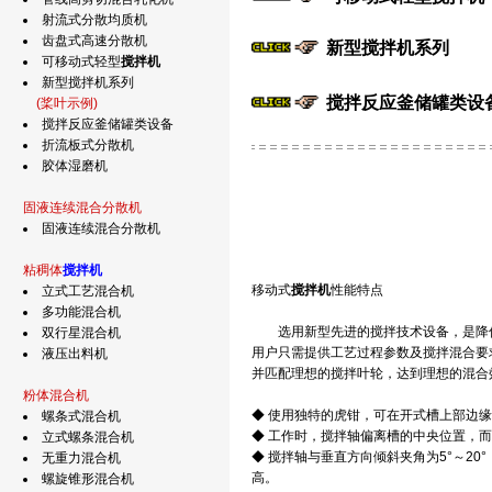
射流式分散均质机
齿盘式高速分散机
新型搅拌机系列
可移动式轻型
搅拌机
新型搅拌机系列
搅拌反应釜储罐类设
(桨叶示例)
搅拌反应釜储罐类设备
折流板式分散机
胶体湿磨机
固液连续混合分散机
固液连续混合分散机
粘稠体
搅拌机
移动式
搅拌机
性能特点
立式工艺混合机
多功能混合机
选用新型先进的搅拌技术设备，是降低
双行星混合机
用户只需提供工艺过程参数及搅拌混合要
液压出料机
并匹配理想的搅拌叶轮，达到理想的混合
粉体混合机
◆ 使用独特的虎钳，可在开式槽上部边
螺条式混合机
◆ 工作时，搅拌轴偏离槽的中央位置，
立式螺条混合机
◆ 搅拌轴与垂直方向倾斜夹角为5°～20
无重力混合机
高。
螺旋锥形混合机