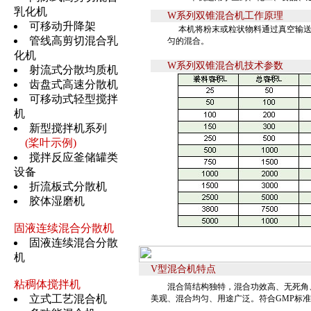
乳化机
W系列双锥混合机工作原理
可移动升降架
本机将粉末或粒状物料通过真空输
管线高剪切混合乳
匀的混合。
化机
W系列双锥混合机技术参数
射流式分散均质机
齿盘式高速分散机
可移动式轻型搅拌
机
新型搅拌机系列
(桨叶示例)
搅拌反应釜储罐类
设备
折流板式分散机
胶体湿磨机
固液连续混合分散机
固液连续混合分散
机
V型混合机特点
粘稠体搅拌机
混合筒结构独特，混合功效高、无死角、
立式工艺混合机
美观、混合均匀、用途广泛。符合GMP标