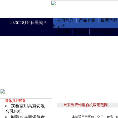
公司简介
│
产品介绍
│
最新产品
2026年8月6日星期四
English
│
搅拌机
│
搅拌器
│
均质 乳化机
液体搅拌设备
W系列双锥混合机应用范围
实验室用高剪切混
合乳化机
间隙式高剪切混合
本机适用于医药、化工、食品、