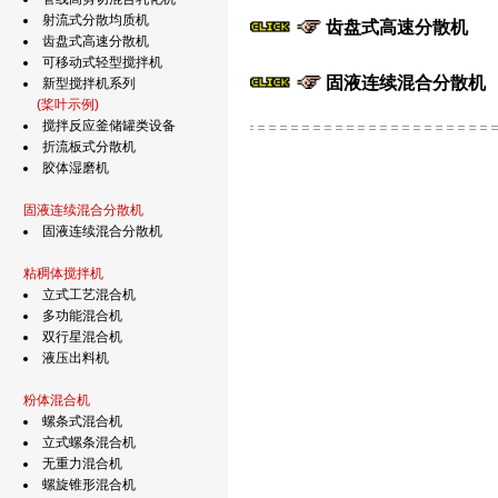
射流式分散均质机
齿盘式高速分散机
齿盘式高速分散机
可移动式轻型搅拌机
固液连续混合分散机
新型搅拌机系列
(桨叶示例)
搅拌反应釜储罐类设备
折流板式分散机
胶体湿磨机
固液连续混合分散机
固液连续混合分散机
粘稠体搅拌机
立式工艺混合机
多功能混合机
双行星混合机
液压出料机
粉体混合机
螺条式混合机
立式螺条混合机
无重力混合机
螺旋锥形混合机