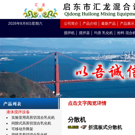
2026年8月8日星期六
公司简介
│
产品介绍
│
最新产品
│
产品展示
搅拌机
│
搅拌器
│
均质 乳化机
│
粉料 混合
点击文字阅览
详情
液体搅拌设备
实验室用高剪切混合乳化机
分散机
间隙式高剪切混合乳化机
折流板式分散机
可移动升降架
管线高剪切混合乳化机