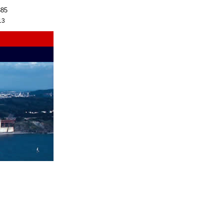
385
13