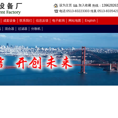
设为主页
加入收藏
13962826
热线：
电话:0513-83223303 传真 0513-833542
│
成套设备
│
联系我们
│
信息反馈
│
电子邮局
│
网站地图
│
English
│
机
│
混合器
│
过滤器
│
分散机
│