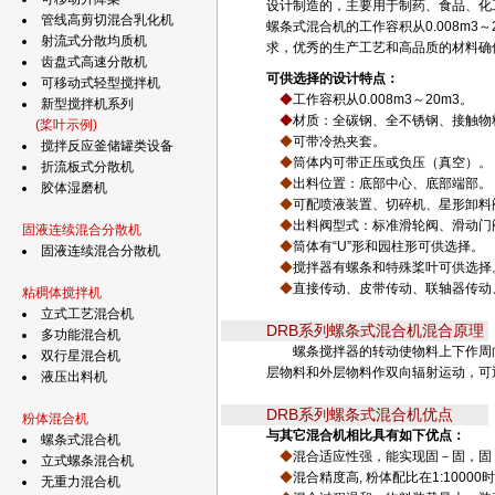
设计制造的，主要用于制药、食品、化
管线高剪切混合乳化机
螺条式混合机的工作容积从0.008m3
射流式分散均质机
求，优秀的生产工艺和高品质的材料确
齿盘式高速分散机
可供选择的设计特点
：
可移动式轻型搅拌机
◆
工作容积从0.008m3～20m3。
新型搅拌机系列
◆
材质：全碳钢、全不锈钢、接触物
(桨叶示例)
◆
可带冷热夹套。
搅拌反应釜储罐类设备
◆
筒体内可带正压或负压（真空）。
折流板式分散机
◆
出料位置：底部中心、底部端部。
胶体湿磨机
◆
可配喷液装置、切碎机、星形卸料
◆
出料阀型式：标准滑轮阀、滑动门
固液连续混合分散机
◆
筒体有“U”形和园柱形可供选择。
固液连续混合分散机
◆
搅拌器有螺条和特殊桨叶可供选择
◆
直接传动、皮带传动、联轴器传动
粘稠体搅拌机
立式工艺混合机
DRB系列螺条式混合机混合原理
多功能混合机
螺条搅拌器的转动使物料上下作周向
双行星混合机
层物料和外层物料作双向辐射运动，可
液压出料机
DRB系列螺条式混合机优点
粉体混合机
与其它混合机相比具有如下优点：
螺条式混合机
◆
混合适应性强，能实现固－固，固
立式螺条混合机
◆
混合精度高, 粉体配比在1:1000
无重力混合机