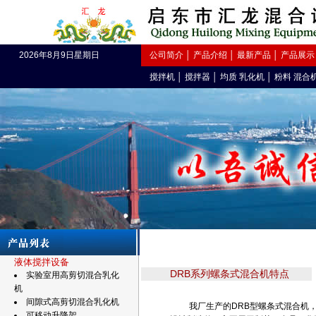
2026年8月9日星期日
公司简介
│
产品介绍
│
最新产品
│
产品展示
搅拌机
│
搅拌器
│
均质 乳化机
│
粉料 混合
液体搅拌设备
DRB系列螺条式混合机特点
实验室用高剪切混合乳化
机
间隙式高剪切混合乳化机
我厂生产的DRB型螺条式混合机，
可移动升降架