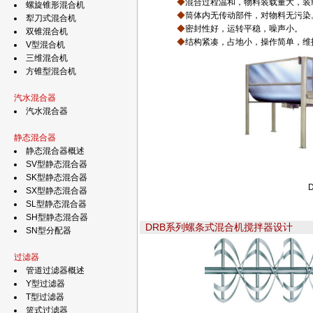
◆
混合过程温和，物料装载量大，装载系
螺旋锥形混合机
◆
筒体内无传动部件，对物料无污染
犁刀式混合机
◆
密封性好，运转平稳，噪声小。
双锥混合机
◆
结构紧凑，占地小，操作简单，维
V型混合机
三维混合机
方锥型混合机
汽水混合器
汽水混合器
静态混合器
静态混合器概述
SV型静态混合器
SK型静态混合器
SX型静态混合器
SL型静态混合器
SH型静态混合器
DRB系列螺条式混合机搅拌器设计
SN型分配器
过滤器
管道过滤器概述
Y型过滤器
T型过滤器
篮式过滤器