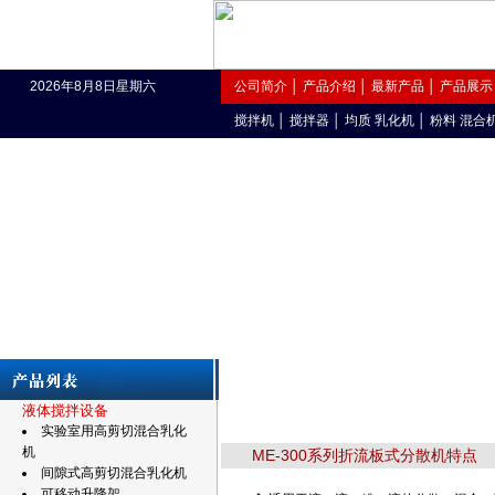
2026年8月8日星期六
公司简介
│
产品介绍
│
最新产品
│
产品展示
搅拌机
│
搅拌器
│
均质 乳化机
│
粉料 混合
液体搅拌设备
实验室用高剪切混合乳化
机
ME-300系列折流板式分散机特点
间隙式高剪切混合乳化机
可移动升降架