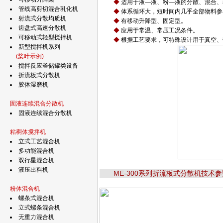
◆
适用于液—液、粉—液的分散、混合、
管线高剪切混合乳化机
◆
体系循环大，短时间内几乎全部物料参
射流式分散均质机
◆
有移动升降型、固定型。
齿盘式高速分散机
◆
应用于常温、常压工况条件。
可移动式轻型搅拌机
◆
根据工艺要求，可特殊设计用于真空、
新型搅拌机系列
(桨叶示例)
搅拌反应釜储罐类设备
折流板式分散机
胶体湿磨机
固液连续混合分散机
固液连续混合分散机
粘稠体搅拌机
立式工艺混合机
多功能混合机
双行星混合机
液压出料机
ME-300系列折流板式分散机技术参
粉体混合机
螺条式混合机
立式螺条混合机
无重力混合机