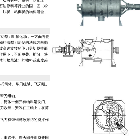
、建筑材料、塑料、胶粘原
石油原料等行业的固－固（粉
、块状－粘稠状的物料混合，
带动犁刀组轴运动，一方面将物
物料沿犁刀两侧的法线方向抛
被高速旋转的飞刀剪切搅拌而
作用下，不断更叠、扩散、块
体与胶浆液）的物料或密度差
卧式筒体、犁刀组轴、飞刀组、
犁刀组轴。
，筒体一侧开有物料清洗门。
刀数量，安装在主轴上，在筒
飞刀有强列抛散剪切的搅拌作
，由管件、喷头部件组成并固