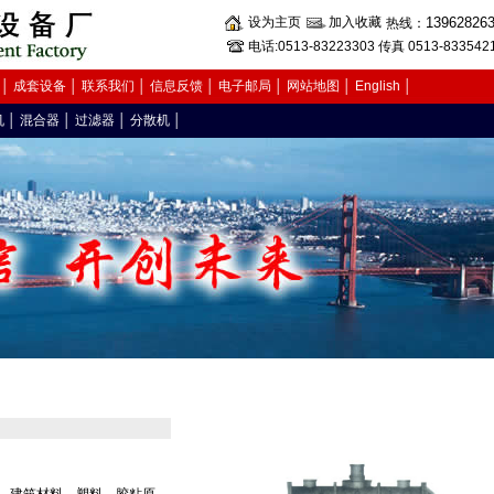
设为主页
加入收藏
13962826
热线：
电话:0513-83223303 传真 0513-833542
│
成套设备
│
联系我们
│
信息反馈
│
电子邮局
│
网站地图
│
English
│
机
│
混合器
│
过滤器
│
分散机
│