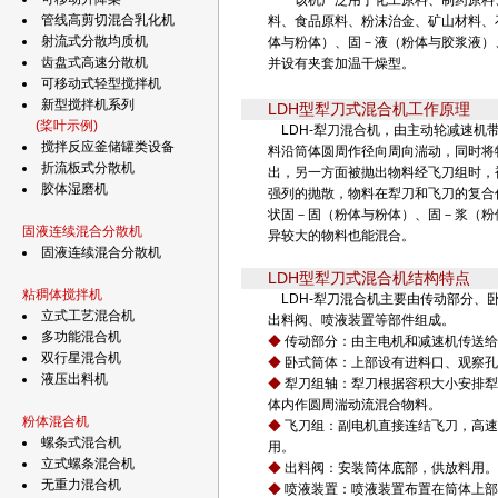
该机广泛用于化工原料、制药原料
管线高剪切混合乳化机
料、食品原料、粉沫治金、矿山材料、
射流式分散均质机
体与粉体）、固－液（粉体与胶浆液）
齿盘式高速分散机
并设有夹套加温干燥型。
可移动式轻型搅拌机
新型搅拌机系列
LDH型犁刀式混合机工作原理
(桨叶示例)
LDH-犁刀混合机，由主动轮减速机
搅拌反应釜储罐类设备
料沿筒体圆周作径向周向湍动，同时将
折流板式分散机
出，另一方面被抛出物料经飞刀组时，
胶体湿磨机
强列的抛散，物料在犁刀和飞刀的复合
状固－固（粉体与粉体）、固－浆（粉
固液连续混合分散机
异较大的物料也能混合。
固液连续混合分散机
LDH型犁刀式混合机结构特点
粘稠体搅拌机
LDH-犁刀混合机主要由传动部分、
立式工艺混合机
出料阀、喷液装置等部件组成。
多功能混合机
◆
传动部分：由主电机和减速机传送给
双行星混合机
◆
卧式筒体：上部设有进料口、观察孔
液压出料机
◆
犁刀组轴：犁刀根据容积大小安排犁
体内作圆周湍动流混合物料。
粉体混合机
◆
飞刀组：副电机直接连结飞刀，高速
螺条式混合机
用。
立式螺条混合机
◆
出料阀：安装筒体底部，供放料用。
无重力混合机
◆
喷液装置：喷液装置布置在筒体上部