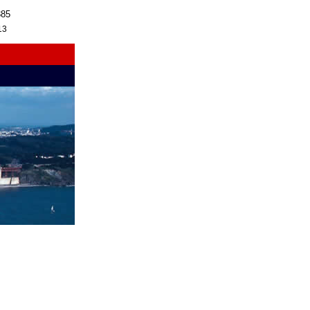
385
13