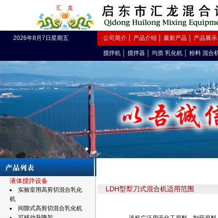
2026年8月7日星期五
公司简介
│
产品介绍
│
最新产品
│
产品展示
搅拌机
│
搅拌器
│
均质 乳化机
│
粉料 混合
液体搅拌设备
LDH型犁刀式混合机适用范围
实验室用高剪切混合乳化
机
间隙式高剪切混合乳化机
可移动升降架